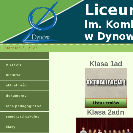
sierpień 8, 2026
Klasa
1ad
o szkole
historia
aktualności
dokumenty
rada pedagogiczna
Klasa
2adn
samorząd szkolny
klasy