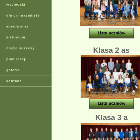
wycieczki
dla gimnazjalisty
absolwenci
archiwum
Klasa 2 as
nasze sukcesy
plan lekcji
galeria
kontakt
Klasa 3 a