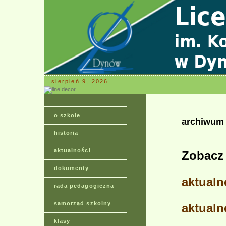
sierpień 9, 2026
o szkole
archiwum
historia
aktualności
Zobacz 
dokumenty
aktualn
rada pedagogiczna
samorząd szkolny
aktualn
klasy