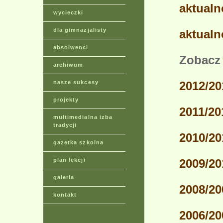
aktualn
wycieczki
dla gimnazjalisty
aktualn
absolwenci
Zobacz 
archiwum
nasze sukcesy
2012/20
projekty
2011/20
multimedialna izba
tradycji
2010/20
gazetka szkolna
plan lekcji
2009/20
galeria
2008/20
kontakt
2006/20