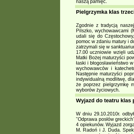
naszą pamięć.
Pielgrzymka klas trzec
Zgodnie z tradycją nasze
Pilszko, wychowawcami (M
udali się do Częstochowy
pomoc w zdaniu matury i 
zatrzymali się w sanktuar
17.00 uczniowie wzięli ud
Matki Bożej maturzyści pow
łaski i błogosławieństwo w
wychowawców i katechetó
Następnie maturzyści popr
indywidualną modlitwę, dl
że poprzez pielgrzymkę 
wyborów życiowych.
Wyjazd do teatru klas 
W dniu 29.10.2010r. odby
"Odprawa posłów greckich"
4 opiekunów. Wyjazd zorgan
M. Radoń i J. Duda. Spek