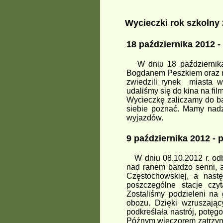
Wycieczki rok szkolny
18 października 2012 -
W dniu 18 października 
Bogdanem Peszkiem oraz m
zwiedzili rynek miasta w
udaliśmy się do kina na fil
Wycieczkę zaliczamy do ba
siebie poznać. Mamy nadzi
wyjazdów.
9 października 2012 -
p
W dniu 08.10.2012 r. odb
nad ranem bardzo senni, 
Częstochowskiej, a nast
poszczególne stacje czy
Zostaliśmy podzieleni na
obozu. Dzięki wzruszają
podkreślała nastrój, potę
Późnym wieczorem zatrzyma