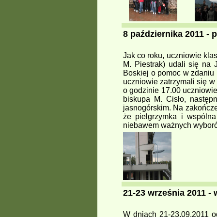
8 października 2011 - 
Jak co roku, uczniowie kla
M. Piestrak) udali się na
Boskiej o pomoc w zdaniu
uczniowie zatrzymali się 
o godzinie 17.00 uczniowie
biskupa M. Cisło, następ
jasnogórskim. Na zakończe
że pielgrzymka i wspóln
niebawem ważnych wyboró
21-23 września 2011 -
W dniach 21-23.09.2011 od