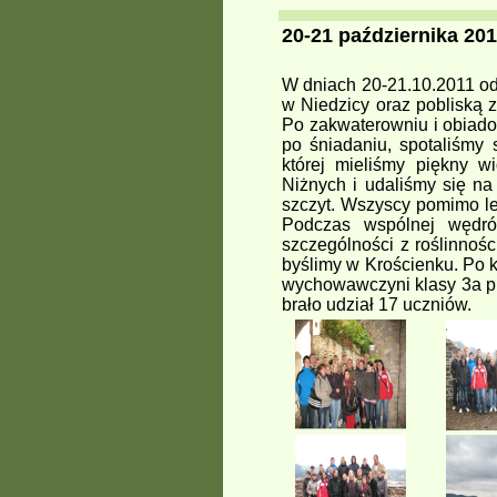
20-21 października 201
W dniach 20-21.10.2011 od
w Niedzicy oraz pobliską 
Po zakwaterowniu i obiado
po śniadaniu, spotaliśmy
której mieliśmy piękny 
Niżnych i udaliśmy się n
szczyt. Wszyscy pomimo le
Podczas wspólnej wędró
szczególności z roślinnośc
byślimy w Krościenku. Po 
wychowawczyni klasy 3a p
brało udział 17 uczniów.