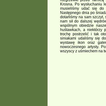
Krosna. Po wysłuchaniu l
musieliśmy udać się do 
Następnego dnia po śniada
dotarliśmy na sam szczyt,
nam sił do dalszej wędró
wspólnym obiedzie nasze 
huśtawkach, a niektórzy p
trochę postrzelić i tak 
siniakami udaliśmy się d
wystawę ikon oraz galer
nowoczesnego artysty. P
wszyscy z uśmiechem na t