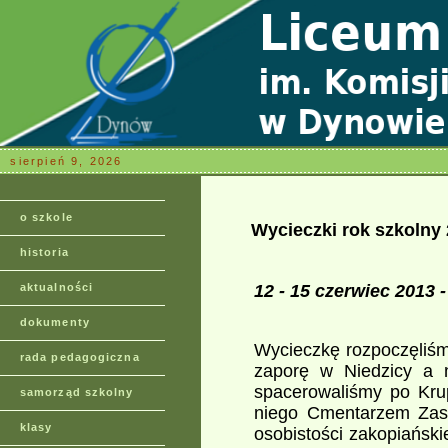
sierpień 9, 2026
o szkole
Wycieczki rok szkolny
historia
aktualności
12 - 15 czerwiec 2013
dokumenty
Wycieczkę rozpoczęliśm
rada pedagogiczna
zaporę w Niedzicy a 
spacerowaliśmy po Kru
samorząd szkolny
niego Cmentarzem Zas
klasy
osobistości zakopiański