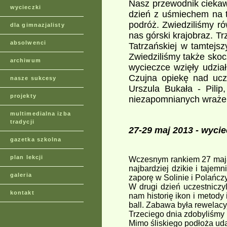
Nasz przewodnik ciekaw
wycieczki
dzień z uśmiechem na t
podróż. Zwiedziliśmy r
dla gimnazjalisty
nas górski krajobraz. T
absolwenci
Tatrzańskiej w tamtejs
Zwiedziliśmy także skoc
archiwum
wycieczce wzięły udział
Czujna opiekę nad ucz
nasze sukcesy
Urszula Bukała - Pilip
projekty
niezapomnianych wraże
multimedialna izba
tradycji
27-29 maj 2013
- wycie
gazetka szkolna
plan lekcji
Wczesnym rankiem 27 maja
najbardziej dzikie i taje
galeria
zaporę w Solinie i Polańcz
W drugi dzień uczestniczy
kontakt
nam historię ikon i metody
ball. Zabawa była rewelacy
Trzeciego dnia zdobyliśmy 
Mimo śliskiego podłoża uda