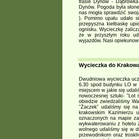
trasie Dynów - Dąbrówka
Dynów. Pogoda była słone
nas mogła sprawdzić swoją
). Pomimo upału udało si
przepyszna kiełbaskę up
ognisku. Wycieczkę zalic
że w przyszłym roku ud
wyjazdów. Nasi opiekunowi
Wycieczka do Krakowa 
Dwudniowa wycieczka uczes
6.30 spod budynku LO w D
miejscem w jakie się udal
nowoczesnej sztuki- "Lot
obiedzie zwiedzaliśmy Wa
"Żaczek" udaliśmy się na
krakowskim Kazimierzu u
oznaczonych na mapie zab
wykwaterowaniu z hotelu 
wolnego udaliśmy się w d
przewodnikom oraz troskl