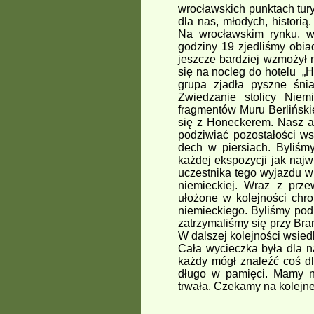
wrocławskich punktach tury
dla nas, młodych, histori
Na wrocławskim rynku, w
godziny 19 zjedliśmy obiad
jeszcze bardziej wzmożył 
się na nocleg do hotelu „
grupa zjadła pyszne śni
Zwiedzanie stolicy Niem
fragmentów Muru Berliński
się z Honeckerem. Nasz a
podziwiać pozostałości wsp
dech w piersiach. Byliśm
każdej ekspozycji jak naj
uczestnika tego wyjazdu wi
niemieckiej. Wraz z prz
ułożone w kolejności chr
niemieckiego. Byliśmy po
zatrzymaliśmy się przy Br
W dalszej kolejności wsied
Cała wycieczka była dla 
każdy mógł znaleźć coś dl
długo w pamięci. Mamy n
trwała. Czekamy na kolejne