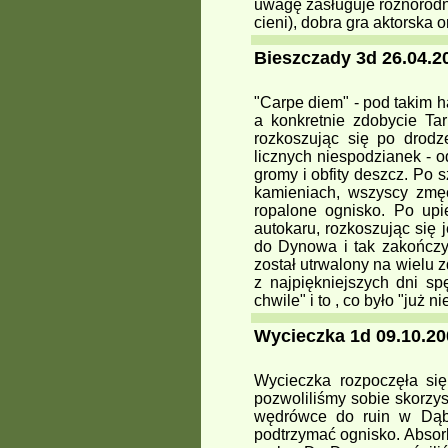
uwagę zasługuje różnorodno
cieni), dobra gra aktorska
Bieszczady 3d 26.04.20
"Carpe diem" - pod takim h
a konkretnie zdobycie Ta
rozkoszując się po drodz
licznych niespodzianek - o
gromy i obfity deszcz. Po 
kamieniach, wszyscy zmęc
ropalone ognisko. Po upi
autokaru, rozkoszując się
do Dynowa i tak zakończył
został utrwalony na wielu 
z najpiękniejszych dni s
chwile" i to , co było "już n
Wycieczka 1d 09.10.20
Wycieczka rozpoczęła się
pozwoliliśmy sobie skorzy
wędrówce do ruin w Dąbr
podtrzymać ognisko. Absor