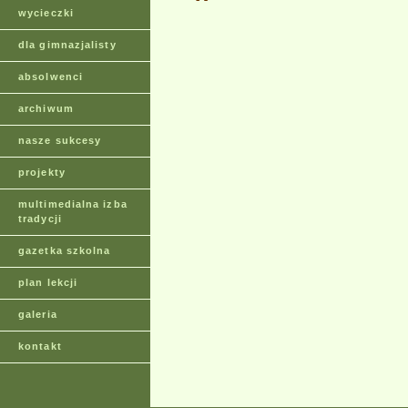
wycieczki
dla gimnazjalisty
absolwenci
archiwum
nasze sukcesy
projekty
multimedialna izba
tradycji
gazetka szkolna
plan lekcji
galeria
kontakt